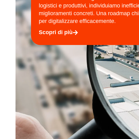
logistici e produttivi, individuiamo ineff
miglioramenti concreti. Una roadmap chi
per digitalizzare efficacemente.
Scopri di più