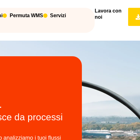
Lavora con
ni
Permuta WMS
Servizi
noi
a
sce da processi
analizziamo i tuoi flussi