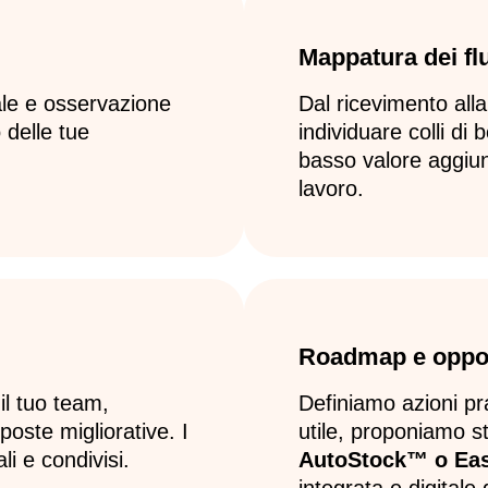
Mappatura dei fl
ale e osservazione
Dal ricevimento alla
 delle tue
individuare colli di b
basso valore aggiun
lavoro.
Roadmap e opport
il tuo team,
Definiamo azioni pr
poste migliorative. I
utile, proponiamo
i e condivisi.
AutoStock™ o E