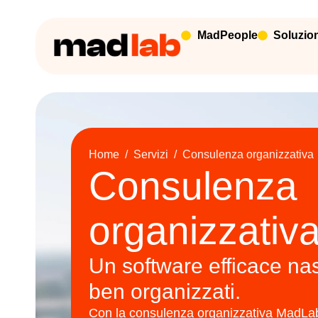
MadPeople
Soluzio
Home
/
Servizi
/
Consulenza organizzativa
Consulenza
organizzativ
Un software efficace na
ben organizzati.
Con la consulenza organizzativa MadLab 